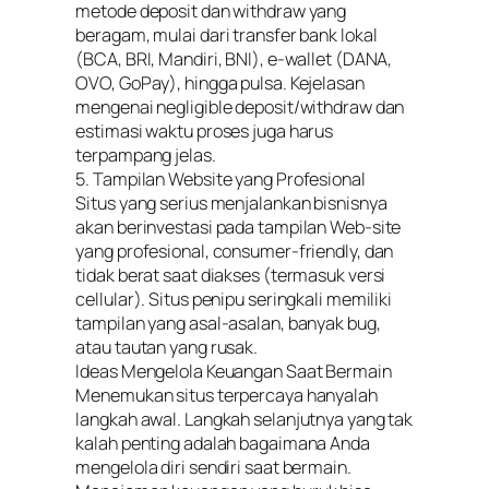
metode deposit dan withdraw yang
beragam, mulai dari transfer bank lokal
(BCA, BRI, Mandiri, BNI), e-wallet (DANA,
OVO, GoPay), hingga pulsa. Kejelasan
mengenai negligible deposit/withdraw dan
estimasi waktu proses juga harus
terpampang jelas.
5. Tampilan Website yang Profesional
Situs yang serius menjalankan bisnisnya
akan berinvestasi pada tampilan Web-site
yang profesional, consumer-friendly, dan
tidak berat saat diakses (termasuk versi
cellular). Situs penipu seringkali memiliki
tampilan yang asal-asalan, banyak bug,
atau tautan yang rusak.
Ideas Mengelola Keuangan Saat Bermain
Menemukan situs terpercaya hanyalah
langkah awal. Langkah selanjutnya yang tak
kalah penting adalah bagaimana Anda
mengelola diri sendiri saat bermain.