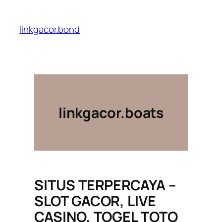
Skip
to
linkgacor.bond
content
linkgacor.boats
SITUS TERPERCAYA –
SLOT GACOR, LIVE
CASINO, TOGEL TOTO