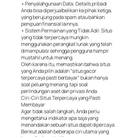
• Penyalahgunaan Data: Details pribadi
Anda bisa diperjualbelikan ke pihak ketiga,
yang berujung pada spam atau bahkan
penipuan finansial lainnya.
• Sistem Permainan yang Tidak Adil: Situs
yang tidak terpercaya mungkin
menggunakan perangkat lunak yang telah
dimanipulasi sehingga pengguna hampir
mustahil untuk menang.
Oleh karena itu, memastikan bahwa situs
yang Anda pilih adalah “situs gacor
terpercaya pasti berbayar” bukan hanya
soal peluang menang, tapi soal
perlindungan aset dan privasi Anda.
Ciri-Ciri Situs Terpercaya yang Pasti
Membayar
Agar tidak salah langkah, Anda perlu
mengetahui indikator apa saja yang
menandakan sebuah situs dapat dipercaya.
Berikut adalah beberapa ciri utama yang