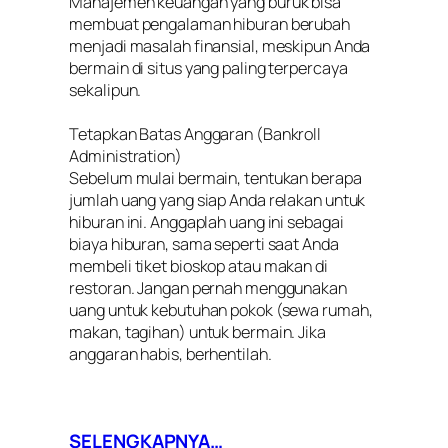
Manajemen keuangan yang buruk bisa
membuat pengalaman hiburan berubah
menjadi masalah finansial, meskipun Anda
bermain di situs yang paling terpercaya
sekalipun.
Tetapkan Batas Anggaran (Bankroll
Administration)
Sebelum mulai bermain, tentukan berapa
jumlah uang yang siap Anda relakan untuk
hiburan ini. Anggaplah uang ini sebagai
biaya hiburan, sama seperti saat Anda
membeli tiket bioskop atau makan di
restoran. Jangan pernah menggunakan
uang untuk kebutuhan pokok (sewa rumah,
makan, tagihan) untuk bermain. Jika
anggaran habis, berhentilah.
SELENGKAPNYA…